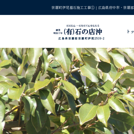
世羅町伊尾墓石施工工事①｜広島県府中市・世羅郡
ト
広島県世羅郡世羅町伊尾2539-2