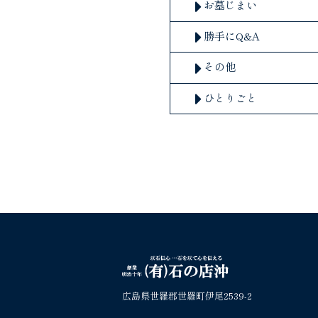
お墓じまい
勝手にQ&A
その他
ひとりごと
広島県世羅郡世羅町伊尾2539-2