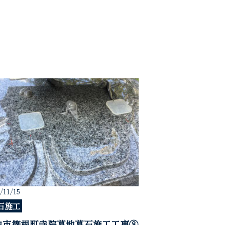
/11/15
石施工
中市篠根町寺院墓地墓石施工工事⑧