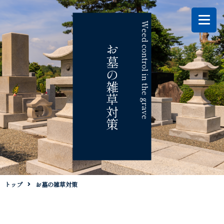
Weed control in the grave
お墓の雑草対策
トップ
お墓の雑草対策