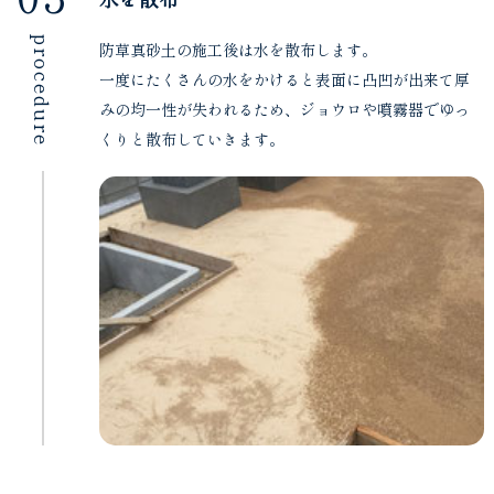
procedure
防草真砂土の施工後は水を散布します。
一度にたくさんの水をかけると表面に凸凹が出来て厚
みの均一性が失われるため、ジョウロや噴霧器でゆっ
くりと散布していきます。