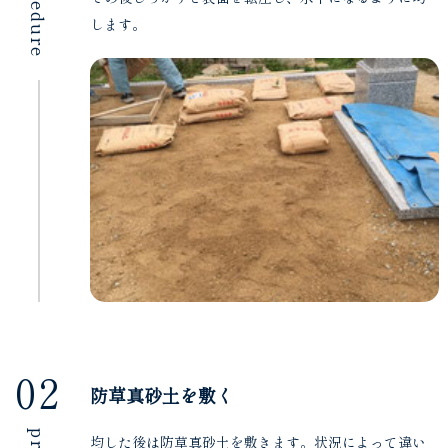
procedure
します。
02
防草真砂土を敷く
均した後は防草真砂土を敷きます。状況によって違い