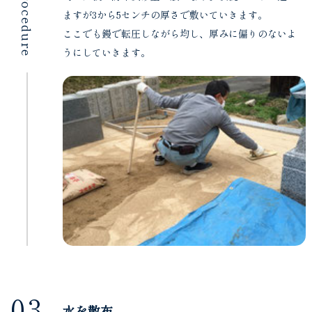
procedure
ますが3から5センチの厚さで敷いていきます。
ここでも鏝で転圧しながら均し、厚みに偏りのないよ
うにしていきます。
03
水を散布