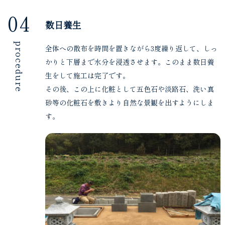
04
数日養生
procedure
全体への散布を時間を置きながら3度繰り返して、しっ
かりと下層まで水分を浸透させます。このまま数日養
生をして施工は完了です。
その後、この上に化粧として五色石や淡路石、洗い真
砂等の化粧石を敷きより自然な景観を出すようにしま
す。