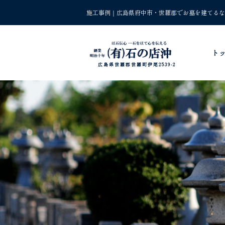
施工事例｜広島県府中市・世羅郡でお墓を建てるな
ト
広島県世羅郡世羅町伊尾2539-2