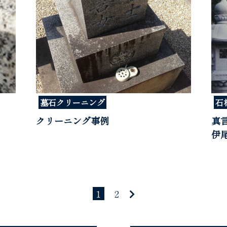
墓石クリーニング
石
クリーニング事例
真
伊
1
2