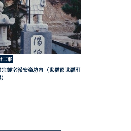
材工事
言宗御室派安楽坊内（世羅郡世羅町
尾）