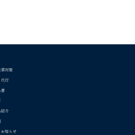
雑草対策
り代行
名書
事
品紹介
例
・お知らせ