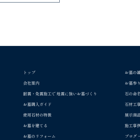
トップ
お墓の
会社案内
お墓参
耐震・免震施工で
地震に強いお墓づくり
石の命
お墓購入ガイド
石材工
使用石材の特徴
展示商
お墓を建てる
施工事
お墓のリフォーム
ブログ