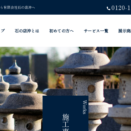
0120-1
ら有限会社石の店沖へ
ップ
石の店沖とは
初めての方へ
サービス一覧
展示商
Works
施工事例