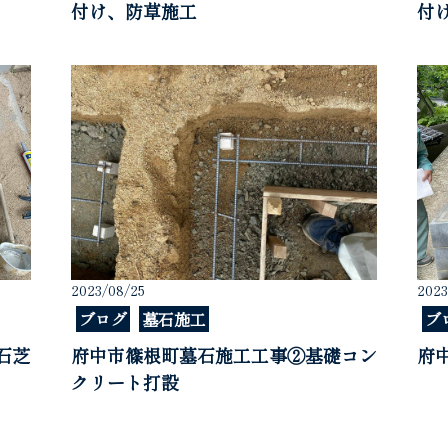
付け、防草施工
付
2023/08/25
2023
ブログ
墓石施工
ブ
石芝
府中市篠根町墓石施工工事②基礎コン
府
クリート打設