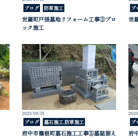
ブログ
防草施工
ブ
世羅町戸張墓地リフォーム工事③ブロ
世
ック施工
2023/09/15
2023
ブログ
墓石施工,防草施工
ブ
府中市篠根町墓石施工工事⑤墓誌据え
府