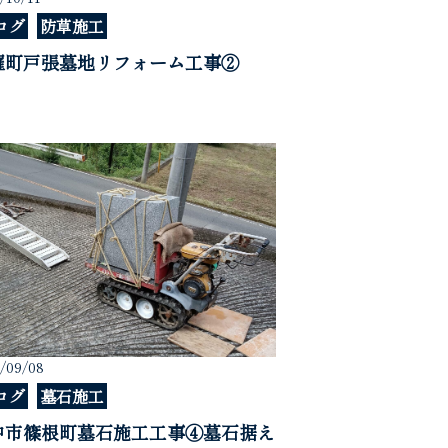
ログ
防草施工
羅町戸張墓地リフォーム工事②
/09/08
ログ
墓石施工
中市篠根町墓石施工工事④墓石据え