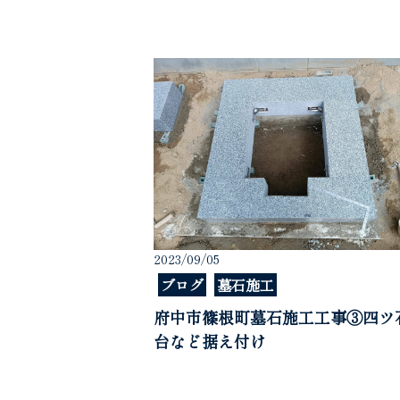
2023/09/05
ブログ
墓石施工
府中市篠根町墓石施工工事③四ツ
台など据え付け