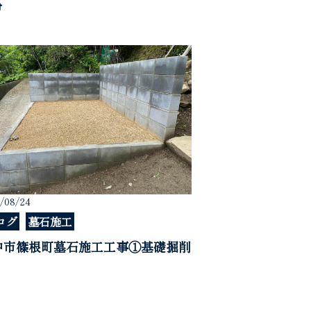
け
/08/24
ログ
墓石施工
中市篠根町墓石施工工事①基礎掘削