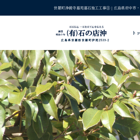
世羅町浄鏡寺墓苑墓石施工工事⑧｜広島県府中市・
ト
広島県世羅郡世羅町伊尾2539-2