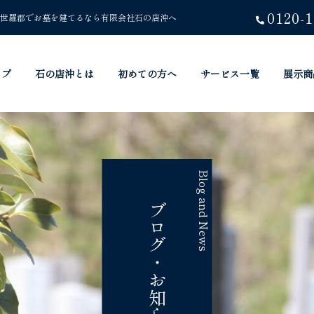
0120-1
世羅郡でお墓を建てるなら有限会社石の店沖へ
ップ
石の店沖とは
初めての方へ
サービス一覧
展示商
Blog and News
ブログ・お知らせ