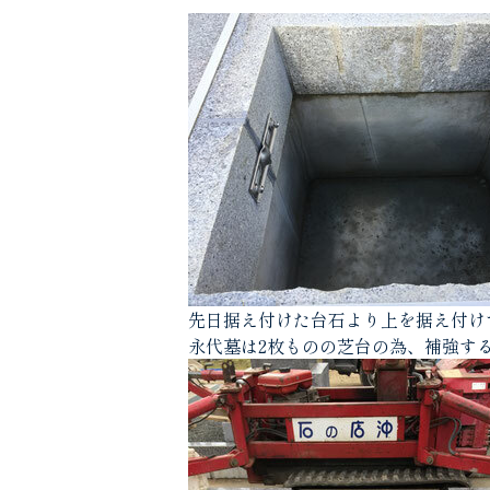
先日据え付けた台石より上を据え付け
永代墓は2枚ものの芝台の為、補強す