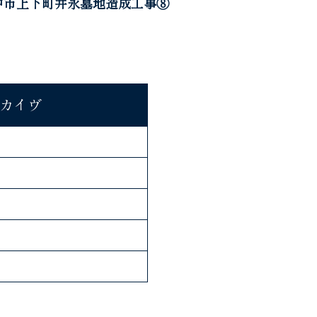
中市上下町井永墓地造成工事⑧
カイヴ