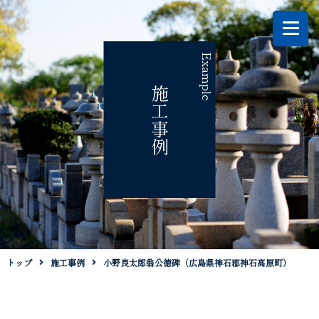
Example
施工事例
トップ
施工事例
小野良太郎翁公徳碑（広島県神石郡神石高原町）