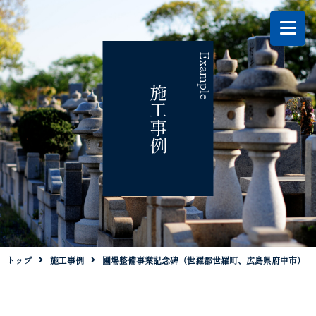
Example
施工事例
トップ
施工事例
圃場整備事業記念碑（世羅郡世羅町、広島県府中市）