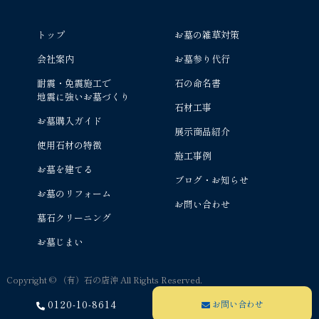
トップ
お墓の雑草対策
会社案内
お墓参り代行
耐震・免震施工で
石の命名書
地震に強いお墓づくり
石材工事
お墓購入ガイド
展示商品紹介
使用石材の特徴
施工事例
お墓を建てる
ブログ・お知らせ
お墓のリフォーム
お問い合わせ
墓石クリーニング
お墓じまい
Copyright © （有）石の店沖 All Rights Reserved.
0120-10-8614
お問い合わせ