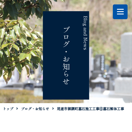
Blog and News
ブログ・お知らせ
トップ
ブログ・お知らせ
尾道市御調町墓石施工工事⑥墓石解体工事