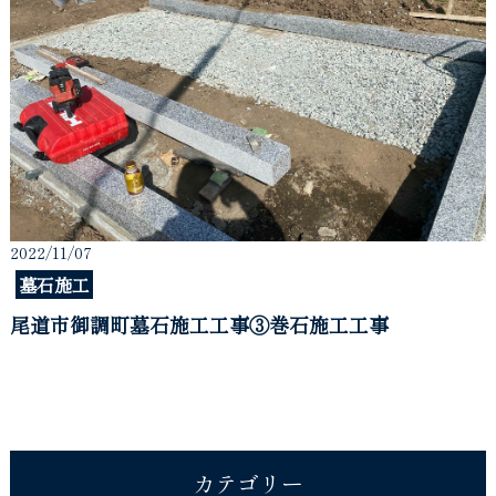
2022/11/07
墓石施工
尾道市御調町墓石施工工事③巻石施工工事
カテゴリー